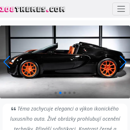
108
THEMES
.
COM
Téma zachycuje eleganci a výkon ikonického
luxusního auta. Živé obrázky prohlubují ocenění
techniky. Přináší sofistikaci. Kontrast černé a