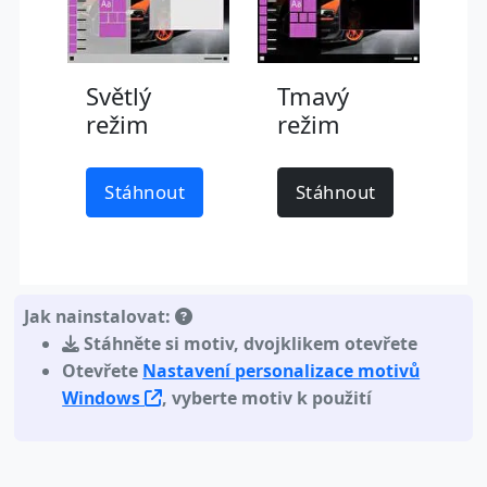
Světlý
Tmavý
režim
režim
Stáhnout
Stáhnout
Jak nainstalovat:
Stáhněte si motiv
,
dvojklikem otevřete
Otevřete
Nastavení personalizace motivů
Windows
, vyberte motiv k použití