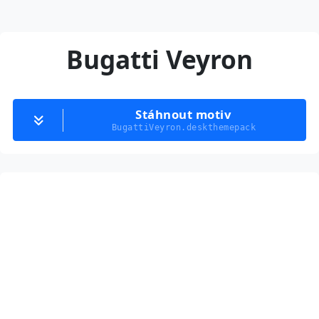
Bugatti Veyron
Stáhnout motiv
BugattiVeyron.deskthemepack