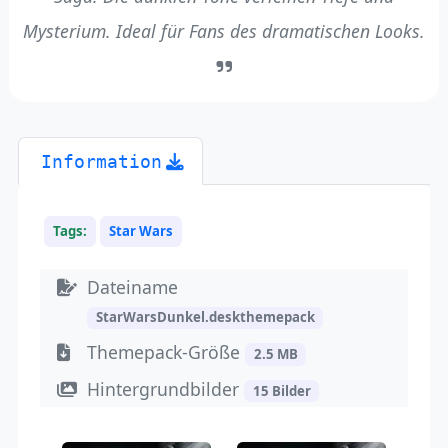
Mysterium. Ideal für Fans des dramatischen Looks.
Information
Tags:
Star Wars
Dateiname
StarWarsDunkel.deskthemepack
Themepack-Größe
2.5 MB
Hintergrundbilder
15 Bilder