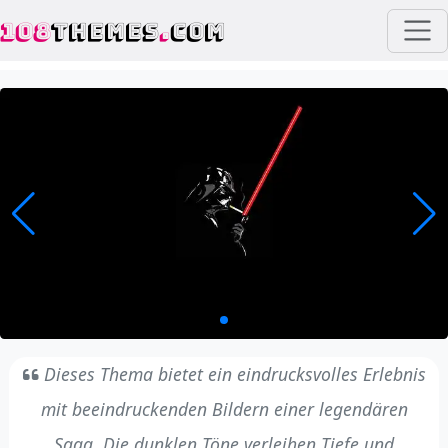
108
THEMES
.
COM
Dieses Thema bietet ein eindrucksvolles Erlebnis
mit beeindruckenden Bildern einer legendären
Saga. Die dunklen Töne verleihen Tiefe und