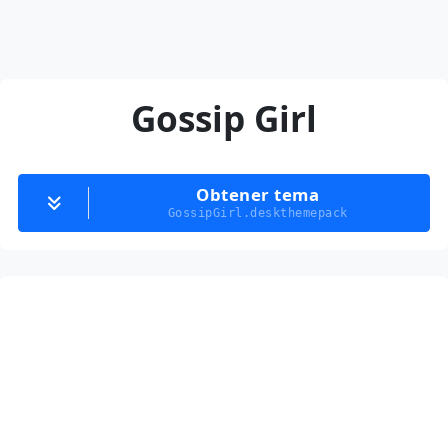
Gossip Girl
Obtener tema
GossipGirl.deskthemepack