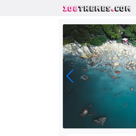
108
THEMES
.
COM