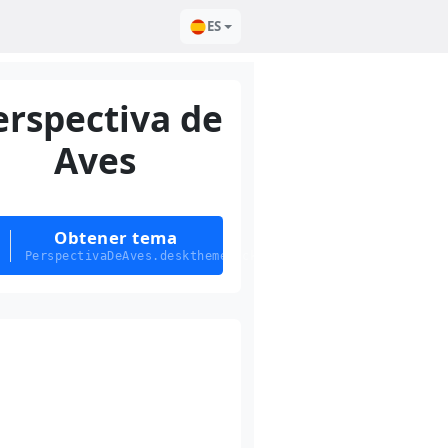
ES
erspectiva de
Aves
Obtener tema
PerspectivaDeAves.deskthemepack