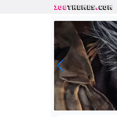
108
THEMES
.
COM