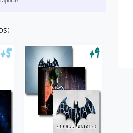
 aplicar
os: