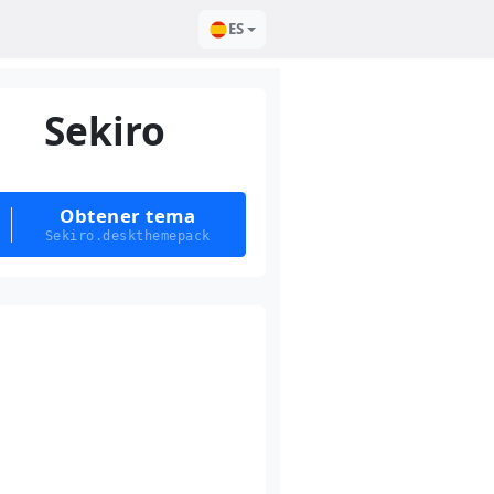
ES
Sekiro
Obtener tema
Sekiro.deskthemepack