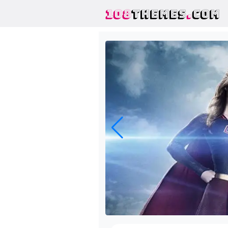
108
THEMES
.
COM