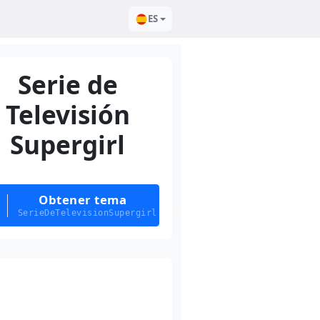
ES
Serie de
Televisión
Supergirl
Obtener tema
SerieDeTelevisionSupergirl.deskthemepack