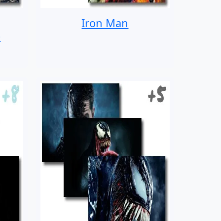
Iron Man
o