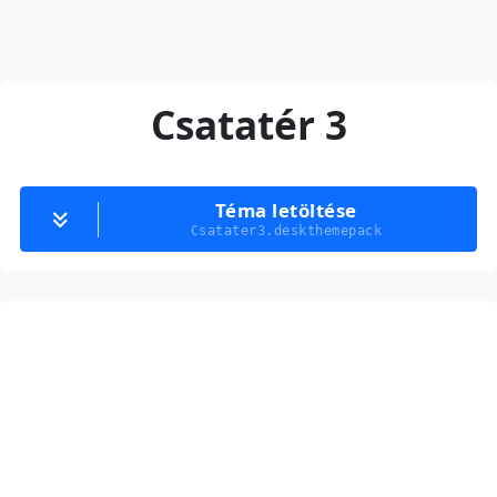
Csatatér 3
Téma letöltése
Csatater3.deskthemepack