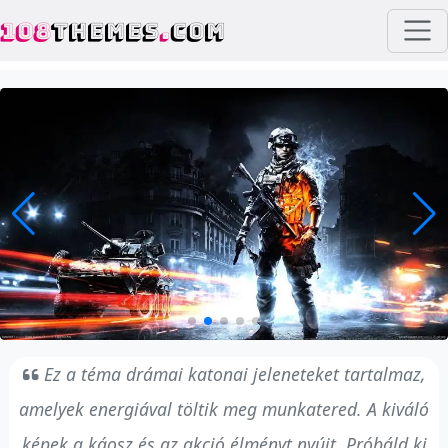
108
THEMES
.
COM
Ez a téma drámai katonai jeleneteket tartalmaz,
amelyek energiával töltik meg munkatered. A kiváló
képek a káosz és az akció élményt nyújt. Próbáld ki