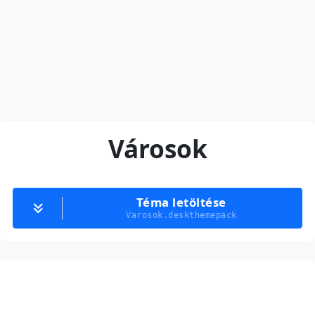
Városok
Téma letöltése
Varosok.deskthemepack