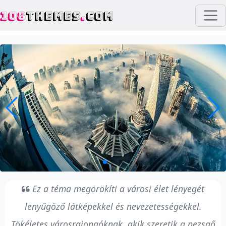
108
THEMES
.
COM
Ez a téma megörökíti a városi élet lényegét
lenyűgöző látképekkel és nevezetességekkel.
Tökéletes városrajongóknak, akik szeretik a pezsgő