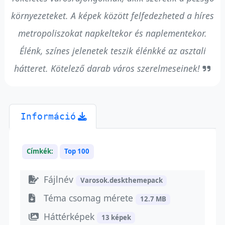
környezeteket. A képek között felfedezheted a híres
metropoliszokat napkeltekor és naplementekor.
Élénk, színes jelenetek teszik élénkké az asztali
hátteret. Kötelező darab város szerelmeseinek!
Információ
Címkék:
Top 100
Fájlnév
Varosok.deskthemepack
Téma csomag mérete
12.7 MB
Háttérképek
13 képek