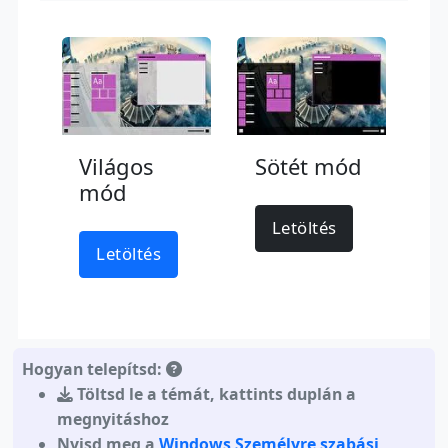
Világos
Sötét mód
mód
Letöltés
Letöltés
Hogyan telepítsd:
Töltsd le a témát
,
kattints duplán a
megnyitáshoz
Nyisd meg a
Windows Személyre szabási