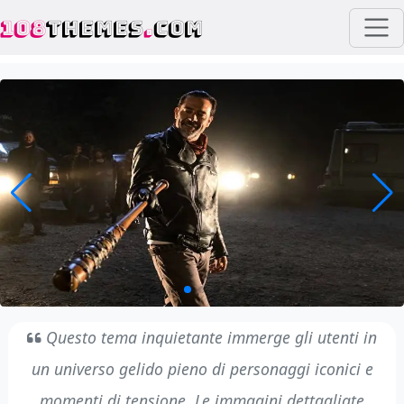
108
THEMES
.
COM
Questo tema inquietante immerge gli utenti in
un universo gelido pieno di personaggi iconici e
momenti di tensione. Le immagini dettagliate