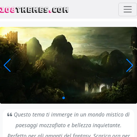
108
THEMES
.
COM
Questo tema ti immerge in un mondo mistico di
paesaggi mozzafiato e bellezza inquietante.
Perfetto per gli amanti del fantasy. Scarica ora per