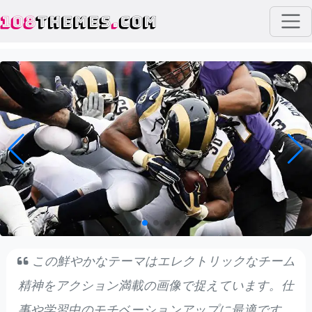
108
THEMES
.
COM
この鮮やかなテーマはエレクトリックなチーム
精神をアクション満載の画像で捉えています。仕
事や学習中のモチベーションアップに最適です。