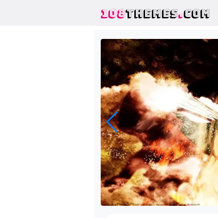
108
THEMES
.
COM