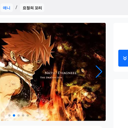
애니
요정의 꼬리