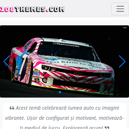
108
THEMES
.
COM
Acest temă celebrează lumea auto cu imagini
vibrante. Ușor de configurat și motivant, motivează-
ți mediul de lucru. Explorează acum!