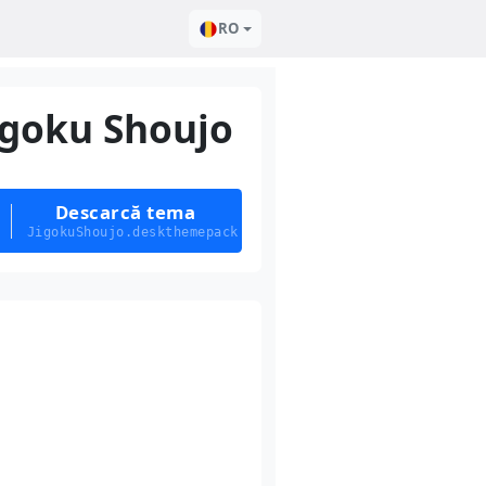
RO
igoku Shoujo
Descarcă tema
JigokuShoujo.deskthemepack