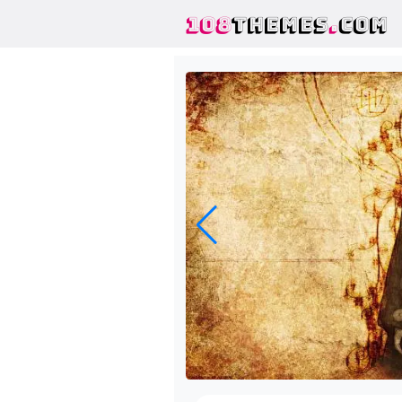
108
THEMES
.
COM