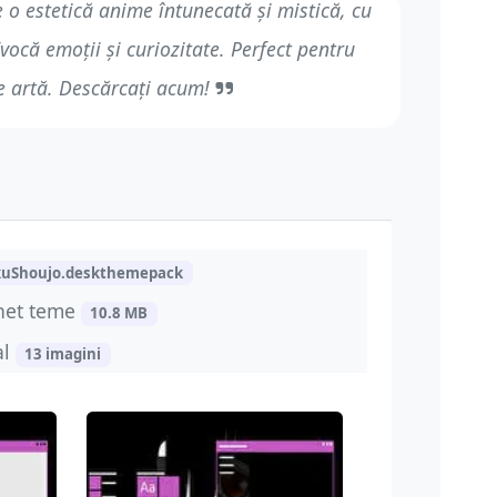
o estetică anime întunecată și mistică, cu
vocă emoții și curiozitate. Perfect pentru
de artă. Descărcați acum!
kuShoujo.deskthemepack
het teme
10.8 MB
al
13 imagini