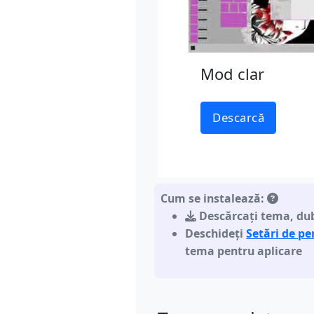
Mod clar
Descarcă
Cum se instalează:
Descărcați tema
,
dub
Deschideți
Setări de p
tema pentru aplicare