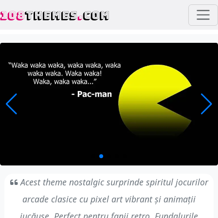
108
THEMES
.
COM
Acest theme nostalgic surprinde spiritul jocurilor
arcade clasice cu pixel art vibrant și animații
jucăușe. Perfect pentru fanii retro. Fundalurile