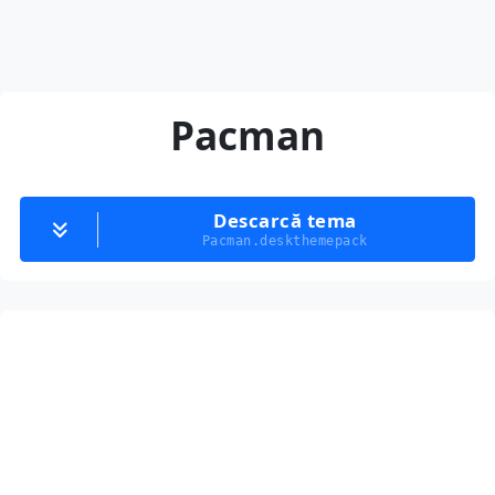
Pacman
Descarcă tema
Pacman.deskthemepack