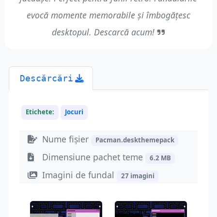
evocă momente memorabile și îmbogățesc
desktopul. Descarcă acum!
Descărcări
Etichete:
Jocuri
Nume fișier
Pacman.deskthemepack
Dimensiune pachet teme
6.2 MB
Imagini de fundal
27 imagini