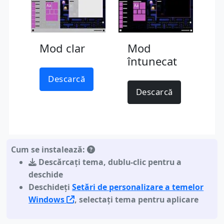
Mod clar
Mod
întunecat
Descarcă
Descarcă
Cum se instalează:
Descărcați tema
,
dublu-clic pentru a
deschide
Deschideți
Setări de personalizare a temelor
Windows
, selectați tema pentru aplicare