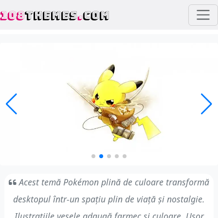
108
THEMES
.
COM
Acest temă Pokémon plină de culoare transformă
desktopul într-un spațiu plin de viață și nostalgie.
Ilustrațiile vesele adaugă farmec și culoare. Ușor