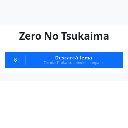
Zero No Tsukaima
Descarcă tema
ZeroNoTsukaima.deskthemepack