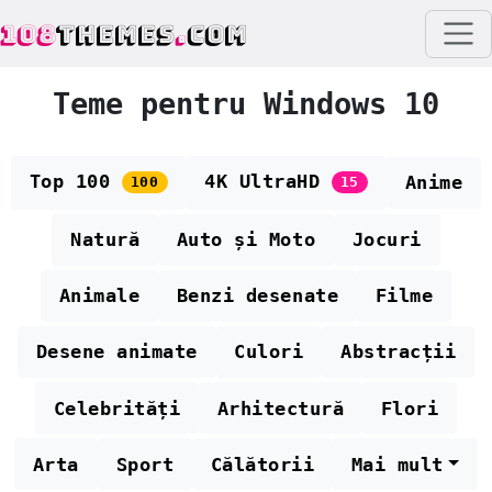
108
THEMES
.
COM
Teme pentru Windows 10
Top 100
4K UltraHD
Anime
100
15
Natură
Auto și Moto
Jocuri
Animale
Benzi desenate
Filme
Desene animate
Culori
Abstracții
Celebrități
Arhitectură
Flori
Arta
Sport
Călătorii
Mai mult