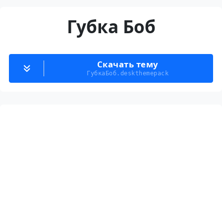
Губка Боб
Скачать тему
ГубкаБоб.deskthemepack