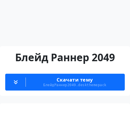
Блейд Раннер 2049
Скачати тему
БлейдРаннер2049.deskthemepack