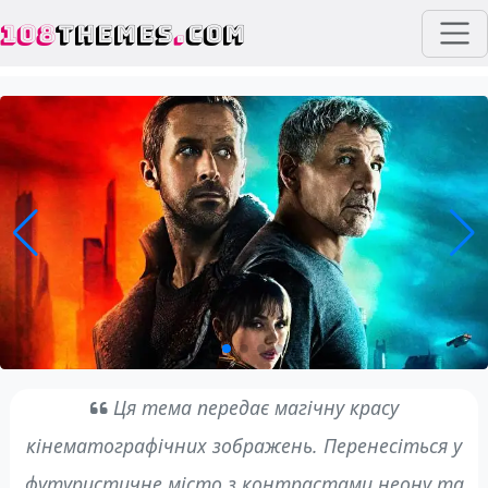
108
THEMES
.
COM
Ця тема передає магічну красу
кінематографічних зображень. Перенесіться у
футуристичне місто з контрастами неону та