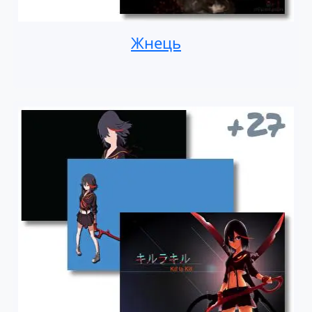
Жнець