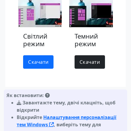
Світлий
Темний
режим
режим
Скачати
Скачати
Як встановити:
Завантажте тему
,
двічі клацніть, щоб
відкрити
Відкрийте
Налаштування персоналізації
тем Windows
, виберіть тему для