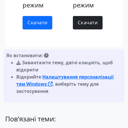
режим
режим
Скачати
Скачати
Як встановити:
Завантажте тему
,
двічі клацніть, щоб
відкрити
Відкрийте
Налаштування персоналізації
тем Windows
, виберіть тему для
застосування
Пов’язані теми: