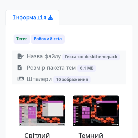
Інформація
Теги:
Робочий стіл
Назва файлу
Гексагон.deskthemepack
Розмір пакета тем
6.1 MB
Шпалери
10 зображення
Світлий
Темний