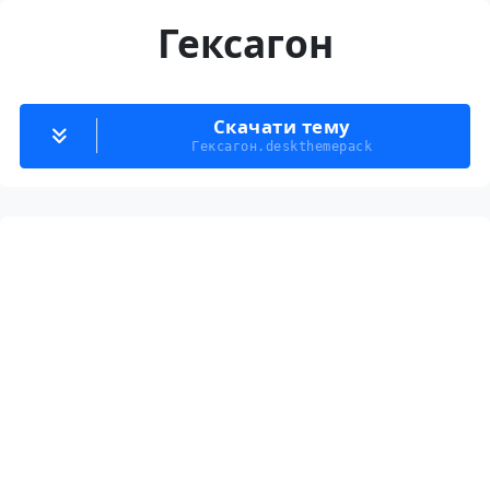
Гексагон
Скачати тему
Гексагон.deskthemepack