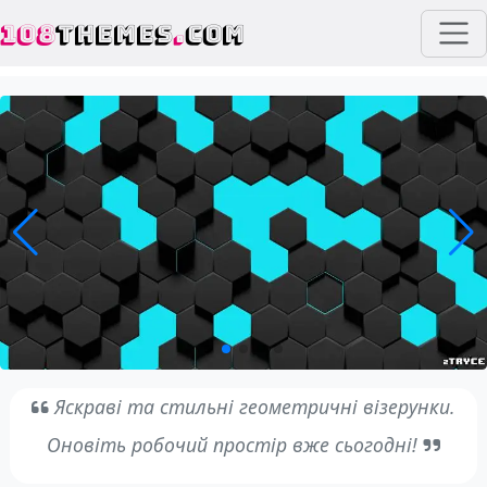
108
THEMES
.
COM
Яскраві та стильні геометричні візерунки.
Оновіть робочий простір вже сьогодні!