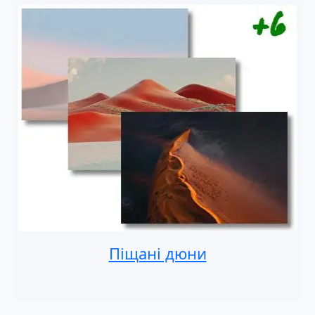
Піщані дюни