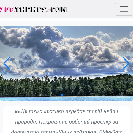
108
THEMES
.
COM
Ця тема красиво передає спокій неба і
природи. Покращіть робочий простір за
допомогою гармонійних пейзажів. Відчуйте