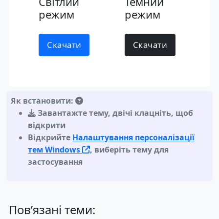
Світлий
Темний
режим
режим
Скачати
Скачати
Як встановити:
Завантажте тему
,
двічі клацніть, щоб
відкрити
Відкрийте
Налаштування персоналізації
тем Windows
, виберіть тему для
застосування
Пов’язані теми: