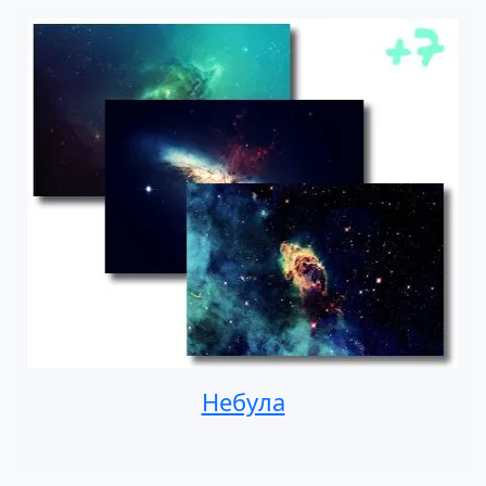
Небула