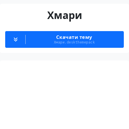
Хмари
Скачати тему
Хмари.deskthemepack