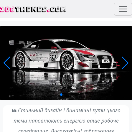
108
THEMES
.
COM
Стильний дизайн і динамічні кути цього
теми наповнюють енергією ваше робоче
середовище. Високоякісні зображення