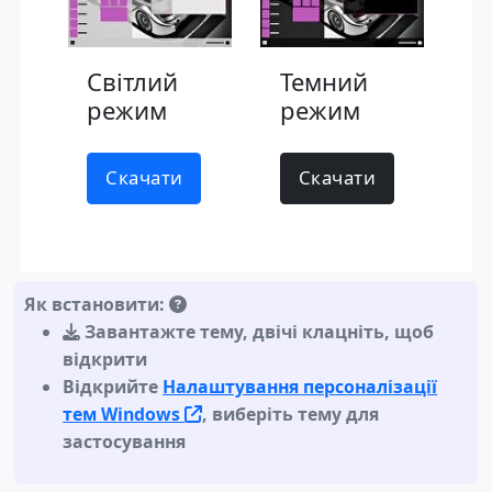
Світлий
Темний
режим
режим
Скачати
Скачати
Як встановити:
Завантажте тему
,
двічі клацніть, щоб
відкрити
Відкрийте
Налаштування персоналізації
тем Windows
, виберіть тему для
застосування