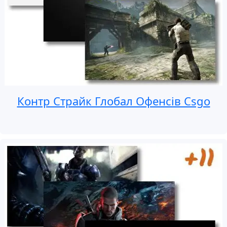
Контр Страйк Глобал Офенсів Csgo