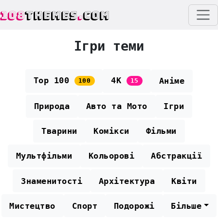
108
THEMES
.
COM
Ігри теми
Top 100
4K
Аніме
100
15
Природа
Авто та Мото
Ігри
Тварини
Комікси
Фільми
Мультфільми
Кольорові
Абстракції
Знаменитості
Архітектура
Квіти
Мистецтво
Спорт
Подорожі
Більше