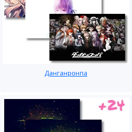
Данганронпа