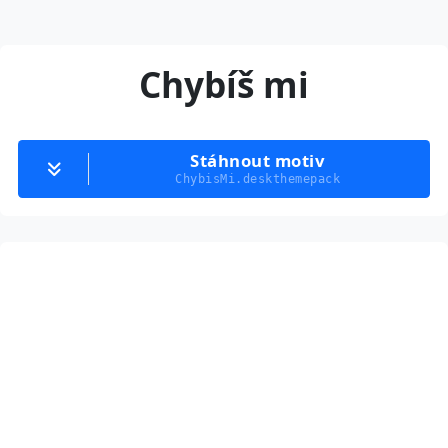
Chybíš mi
Stáhnout motiv
ChybisMi.deskthemepack