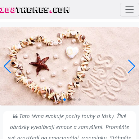
108
THEMES
.
COM
Tato téma evokuje pocity touhy a lásky. Živé
obrázky vyvolávají emoce a zamyšlení. Proměňte
své prostředí na emocionální vzpomínku. Stáhněte