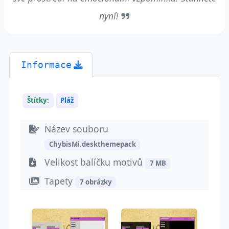
nyní!
Informace
Štítky:
Pláž
Název souboru
ChybisMi.deskthemepack
Velikost balíčku motivů
7 MB
Tapety
7 obrázky