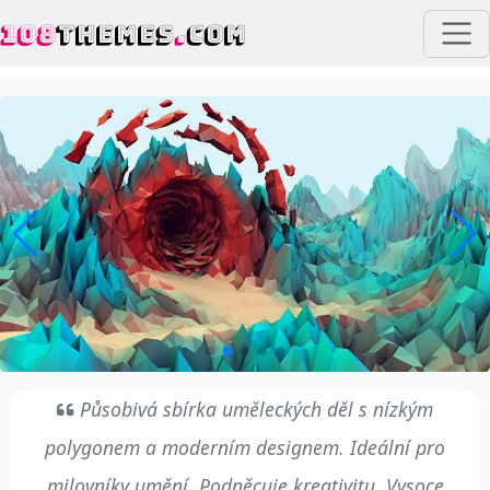
108
THEMES
.
COM
Působivá sbírka uměleckých děl s nízkým
polygonem a moderním designem. Ideální pro
milovníky umění. Podněcuje kreativitu. Vysoce