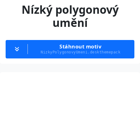
Nízký polygonový
umění
Stáhnout motiv
NizkyPolygonovyUmeni.deskthemepack