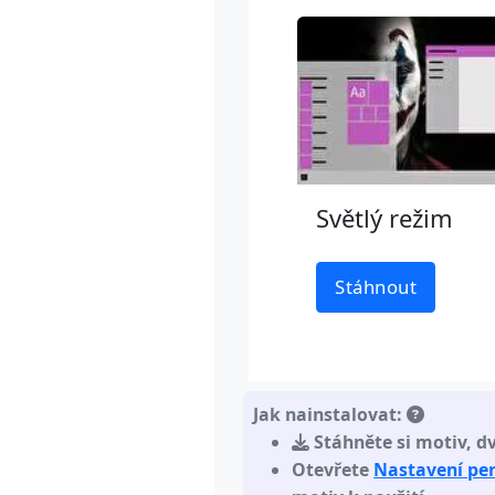
Světlý režim
Stáhnout
Jak nainstalovat:
Stáhněte si motiv
,
d
Otevřete
Nastavení pe