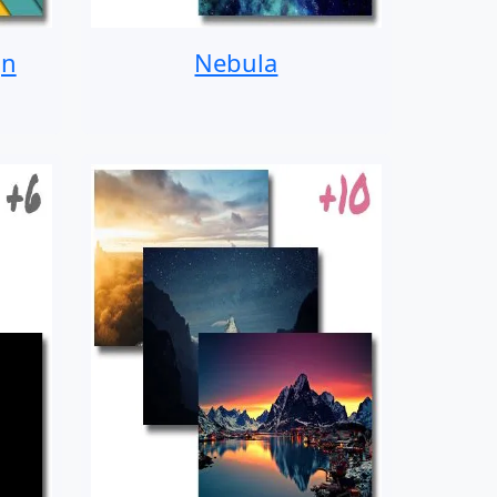
gn
Nebula