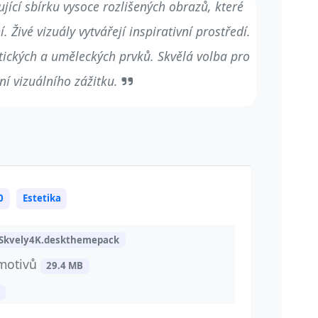
ící sbírku vysoce rozlišených obrazů, které
Živé vizuály vytvářejí inspirativní prostředí.
ických a uměleckých prvků. Skvělá volba pro
ní vizuálního zážitku.
0
Estetika
Skvely4K.deskthemepack
 motivů
29.4 MB