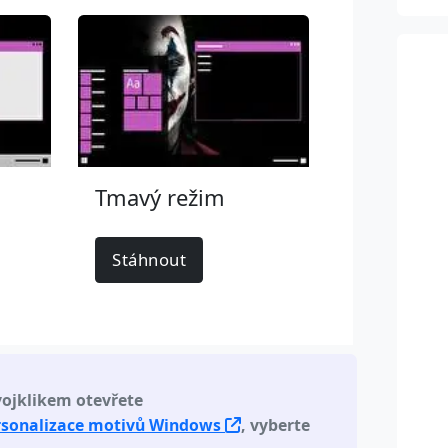
Tmavý režim
Stáhnout
vojklikem otevřete
rsonalizace motivů Windows
, vyberte