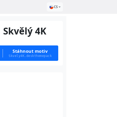
CS
Skvělý 4K
Stáhnout motiv
Skvely4K.deskthemepack