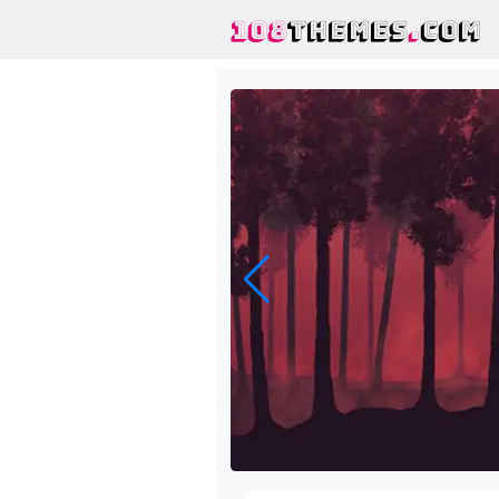
108
THEMES
.
COM