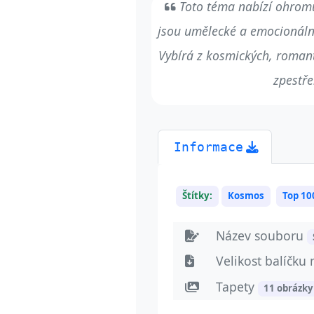
Toto téma nabízí ohromuj
jsou umělecké a emocionální. 
Vybírá z kosmických, romant
zpestře
Informace
Štítky:
Kosmos
Top 10
Název souboru
Velikost balíčku
Tapety
11 obrázky