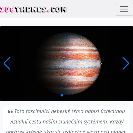
108
THEMES
.
COM
Toto fascinující nebeské téma nabízí úchvatnou
vizuální cestu naším slunečním systémem. Každý
obrázek krásně ukazuje jedinečné vlastnosti planet.