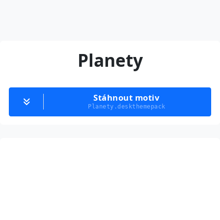
Planety
Stáhnout motiv
Planety.deskthemepack