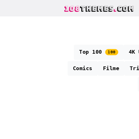
108
THEMES
.
COM
Top 100
4K
100
Comics
Filme
Tr