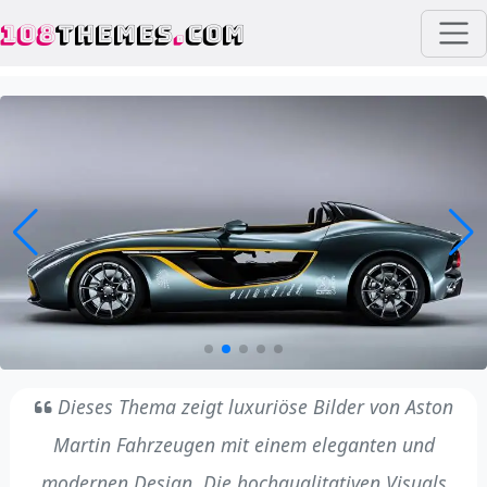
108
THEMES
.
COM
Dieses Thema zeigt luxuriöse Bilder von Aston
Martin Fahrzeugen mit einem eleganten und
modernen Design. Die hochqualitativen Visuals