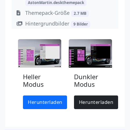
AstonMartin.deskthemepack
Themepack-Größe
2.7 MB
Hintergrundbilder
9 Bilder
Heller
Dunkler
Modus
Modus
Herunterladen
Herunterladen