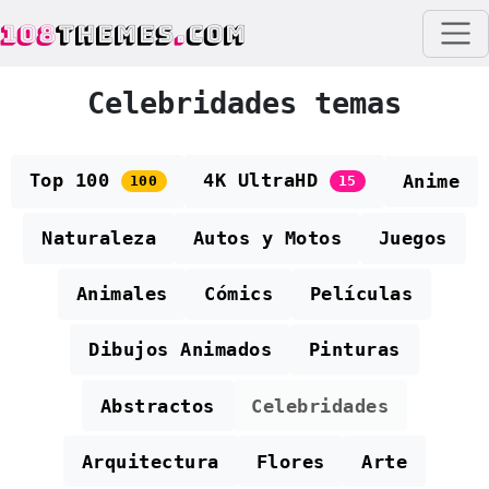
108
THEMES
.
COM
Celebridades temas
Top 100
4K UltraHD
Anime
100
15
Naturaleza
Autos y Motos
Juegos
Animales
Cómics
Películas
Dibujos Animados
Pinturas
Abstractos
Celebridades
Arquitectura
Flores
Arte