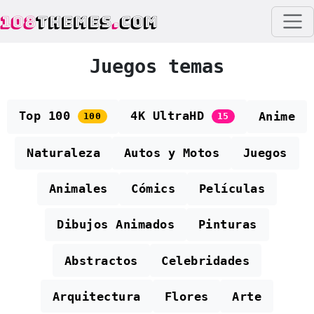
108
THEMES
.
COM
Juegos temas
Top 100
4K UltraHD
Anime
100
15
Naturaleza
Autos y Motos
Juegos
Animales
Cómics
Películas
Dibujos Animados
Pinturas
Abstractos
Celebridades
Arquitectura
Flores
Arte