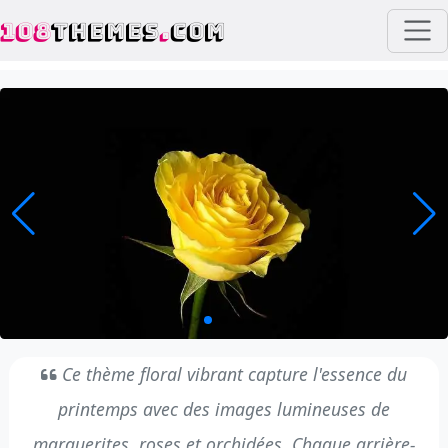
108
THEMES
.
COM
Ce thème floral vibrant capture l'essence du
printemps avec des images lumineuses de
marguerites, roses et orchidées. Chaque arrière-