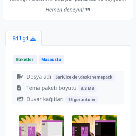
Hemen deneyin!
Bilgi
Etiketler:
Masaüstü
Dosya adı
SariCicekler.deskthemepack
Tema paketi boyutu
3.8 MB
Duvar kağıtları
15 görüntüler