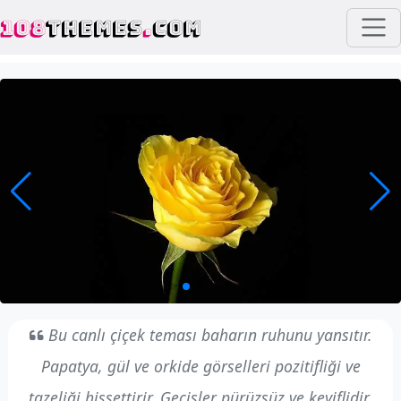
108
THEMES
.
COM
Bu canlı çiçek teması baharın ruhunu yansıtır.
Papatya, gül ve orkide görselleri pozitifliği ve
tazeliği hissettirir. Geçişler pürüzsüz ve keyiflidir.