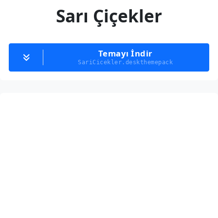
Sarı Çiçekler
Temayı İndir
SariCicekler.deskthemepack