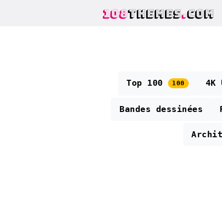
108
THEMES
.
COM
Top 100
4K
100
Bandes dessinées
Archi