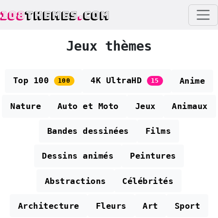
108
THEMES
.
COM
Jeux thèmes
Top 100
4K UltraHD
Anime
100
15
Nature
Auto et Moto
Jeux
Animaux
Bandes dessinées
Films
Dessins animés
Peintures
Abstractions
Célébrités
Architecture
Fleurs
Art
Sport