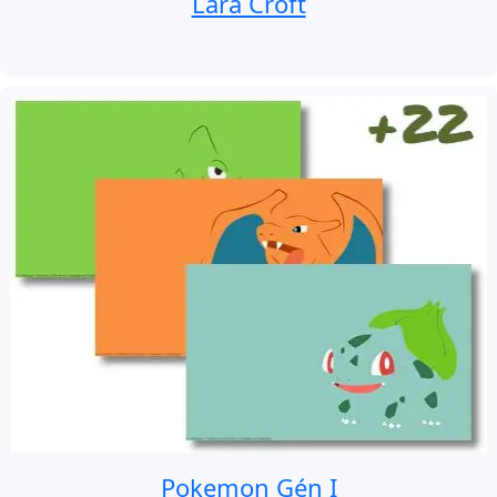
Lara Croft
Pokemon Gén I