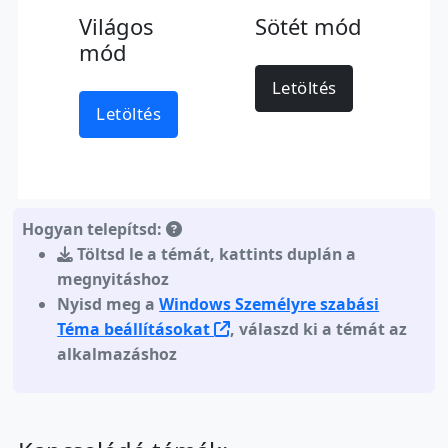
Világos
Sötét mód
mód
Letöltés
Letöltés
Hogyan telepítsd:
Töltsd le a témát
,
kattints duplán a
megnyitáshoz
Nyisd meg a
Windows Személyre szabási
Téma beállításokat
, válaszd ki a témát az
alkalmazáshoz