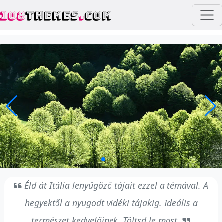
108
THEMES
.
COM
Éld át Itália lenyűgöző tájait ezzel a témával. A
hegyektől a nyugodt vidéki tájakig. Ideális a
természet kedvelőinek. Töltsd le most.