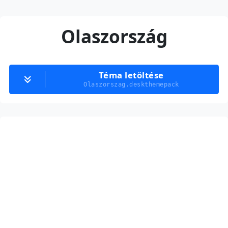
Olaszország
Téma letöltése
Olaszorszag.deskthemepack