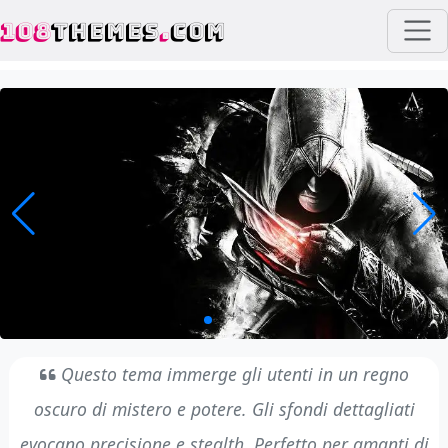
108
THEMES
.
COM
Questo tema immerge gli utenti in un regno
oscuro di mistero e potere. Gli sfondi dettagliati
evocano precisione e stealth. Perfetto per amanti di