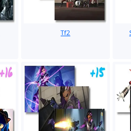
e
Tf2