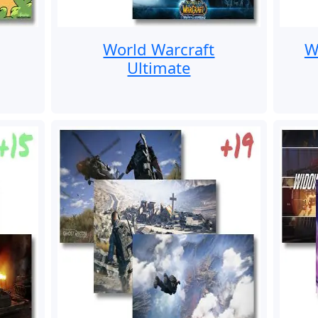
World Warcraft
W
Ultimate