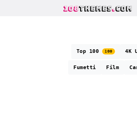
108
THEMES
.
COM
Top 100
4K 
100
Fumetti
Film
Ca