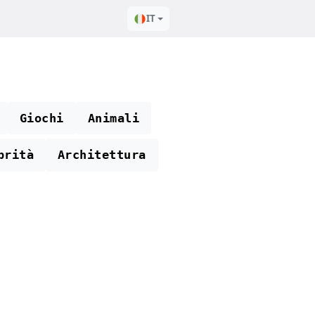
IT
Giochi
Animali
brità
Architettura