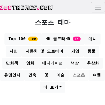
108
THEMES
.
COM
스포츠 테마
Top 100
4K 울트라HD
애니
100
15
자연
자동차 및 오토바이
게임
동물
만화책
영화
애니메이션
색상
추상화
유명인사
건축
꽃
예술
스포츠
여행
더 보기