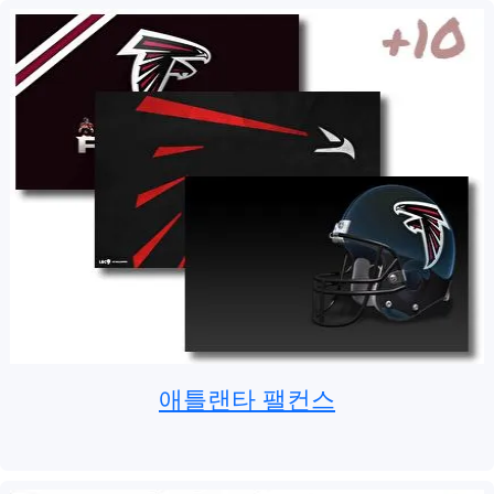
애틀랜타 팰컨스