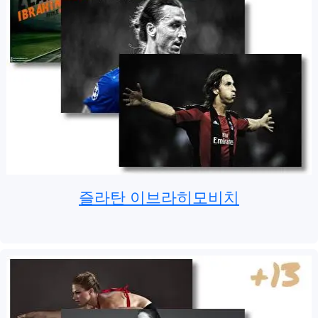
즐라탄 이브라히모비치