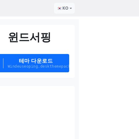
KO
윈드서핑
테마 다운로드
Windeuseoping.deskthemepack