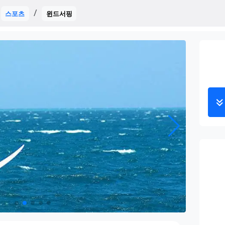
스포츠
윈드서핑