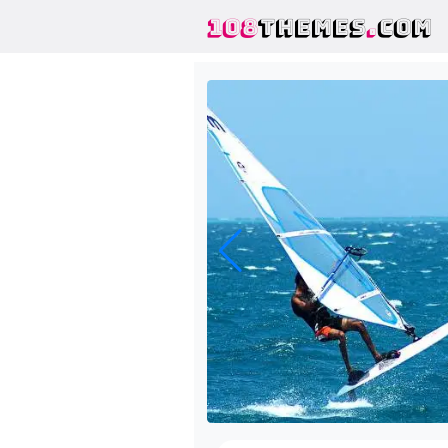
108
THEMES
.
COM