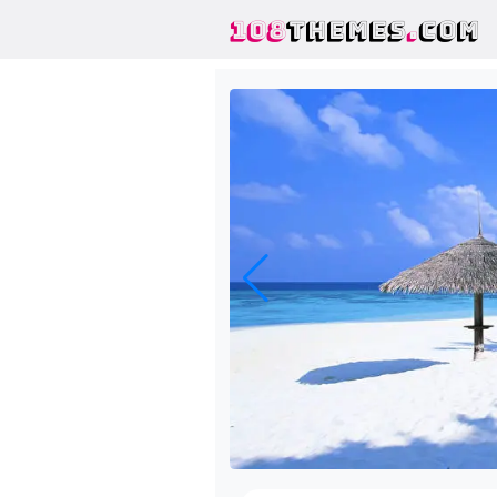
108
THEMES
.
COM