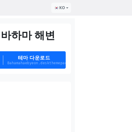
KO
바하마 해변
테마 다운로드
Bahamahaebyeon.deskthemepack