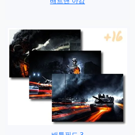
배트맨 아캄
배틀필드 3