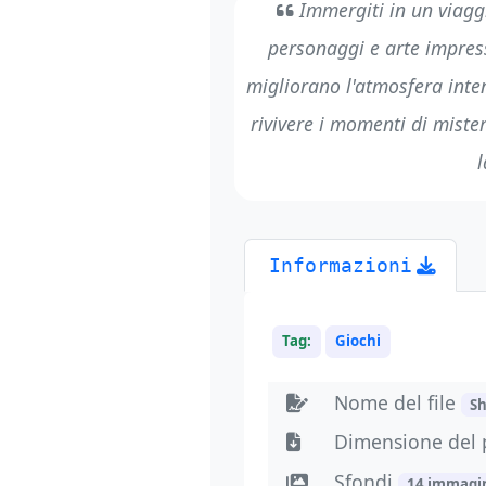
Immergiti in un viaggi
personaggi e arte impressi
migliorano l'atmosfera inten
rivivere i momenti di miste
l
Informazioni
Tag:
Giochi
Nome del file
S
Dimensione del 
Sfondi
14 immagi