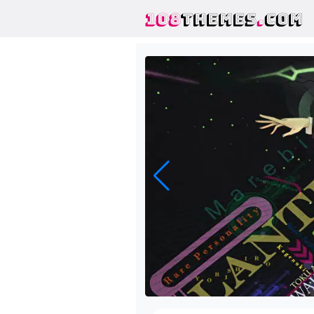
108
THEMES
.
COM