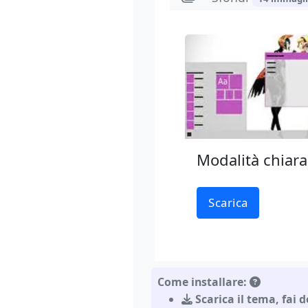
Modalità chiara
Scarica
Come installare:
Scarica il tema
,
fai d