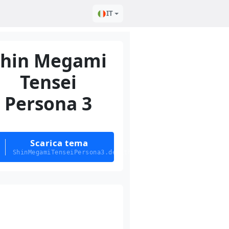
IT
Shin Megami
Tensei
Persona 3
Scarica tema
ShinMegamiTenseiPersona3.deskthemepack