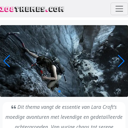
108
THEMES
.
COM
Dit thema vangt de essentie van Lara Croft's
moedige avonturen met levendige en gedetailleerde
achtergronden. Van vurige chaos tot serene