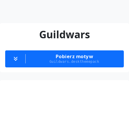
Guildwars
Pobierz motyw
Guildwars.deskthemepack