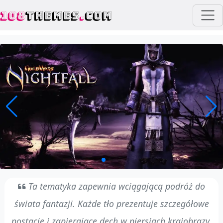
108
THEMES
.
COM
Ta tematyka zapewnia wciągającą podróż do
świata fantazji. Każde tło prezentuje szczegółowe
postacie i zapierające dech w piersiach krajobrazy.