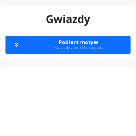
Gwiazdy
Pobierz motyw
Gwiazdy.deskthemepack