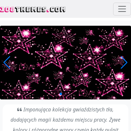
108
THEMES
.
COM
Imponująca kolekcja gwiaździstych tła,
dodających magii każdemu miejscu pracy. Żywe
kolory i różnorodne wzory czynią każdy pulpit