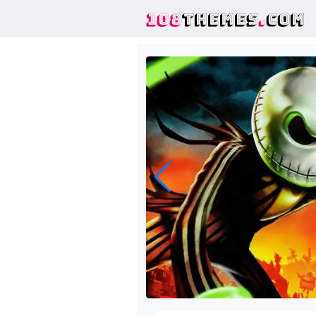
108
THEMES
.
COM