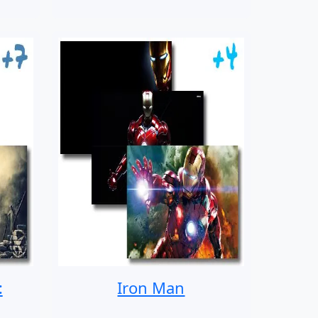
:
Iron Man