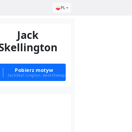
PL
Jack
Skellington
Pobierz motyw
JackSkellington.deskthemepack