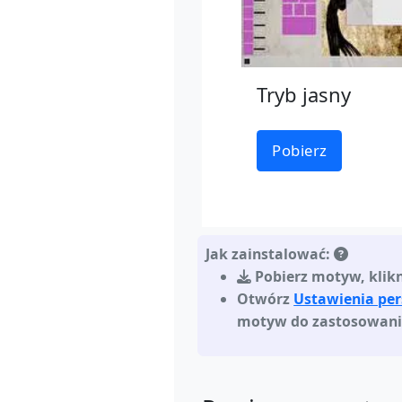
Tryb jasny
Pobierz
Jak zainstalować:
Pobierz motyw
,
klik
Otwórz
Ustawienia pe
motyw do zastosowan