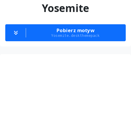
Yosemite
Pobierz motyw
Yosemite.deskthemepack