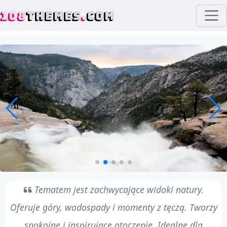
108
THEMES
.
COM
Tematem jest zachwycające widoki natury.
Oferuje góry, wodospady i momenty z tęczą. Tworzy
spokojne i inspirujące otoczenie. Idealne dla