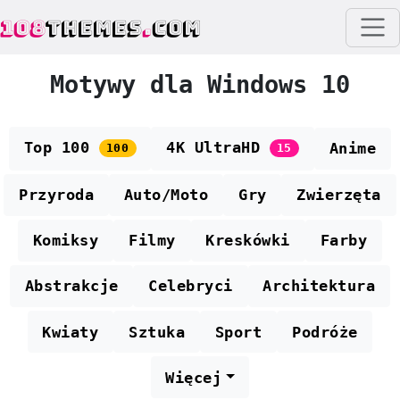
108
THEMES
.
COM
Motywy dla Windows 10
Top 100
4K UltraHD
Anime
100
15
Przyroda
Auto/Moto
Gry
Zwierzęta
Komiksy
Filmy
Kreskówki
Farby
Abstrakcje
Celebryci
Architektura
Kwiaty
Sztuka
Sport
Podróże
Więcej